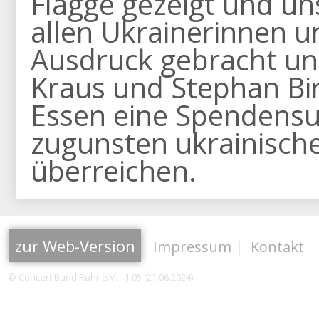
Flagge gezeigt und u
allen Ukrainerinnen 
Ausdruck gebracht un
Kraus und Stephan Bi
Essen eine Spendens
zugunsten ukrainische
überreichen.
zur Web-Version
Impressum
|
Kontakt
© Concert Band Ruhr e.V. - 1.05 (21.06.2024)