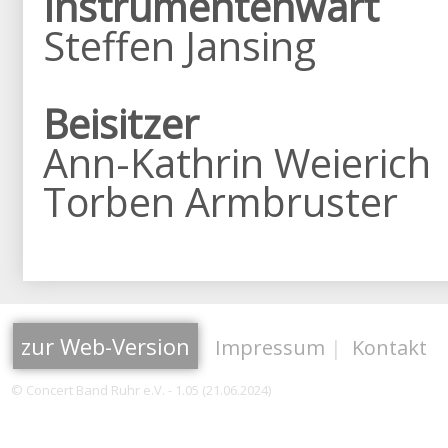
Instrumentenwart
Steffen Jansing
Beisitzer
Ann-Kathrin Weierich
Torben Armbruster
zur Web-Version
Impressum
|
Kontakt
© Concert Band Ruhr e.V. - 1.05 (21.06.2024)