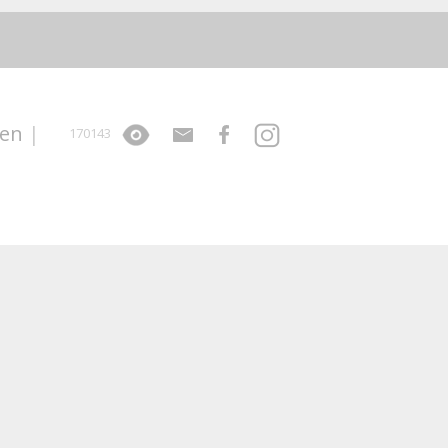
sen
|
170143