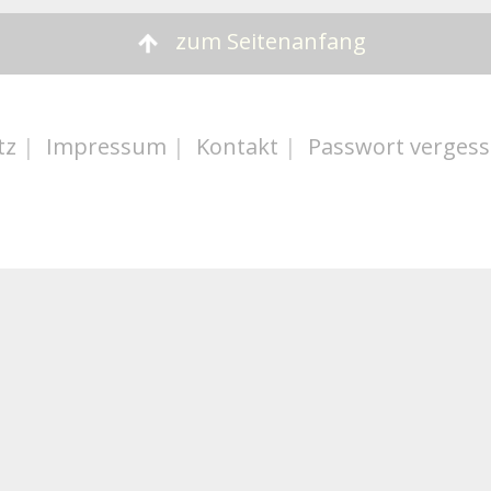
zum Seitenanfang
tz
|
Impressum
|
Kontakt
|
Passwort verges