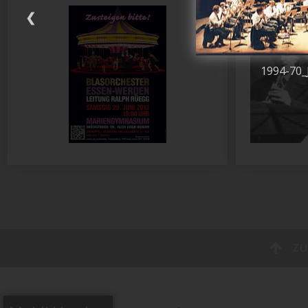
❮
1994-70_
zu