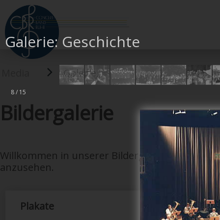
Galerie: Geschichte
Media
Galerie
8 / 15
Bildergalerie
Willkommen in unserer Bildergalerie. Bitte wäh
anzusehen.
Plakate
Geschic