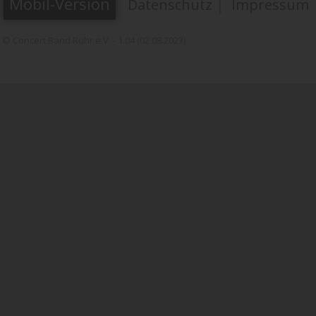
Mobil-Version
Datenschutz
|
Impressum
© Concert Band Ruhr e.V. - 1.04 (02.08.2023)