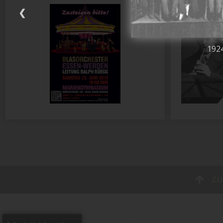
❮
1924
zu