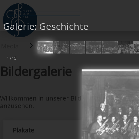
Galerie: Geschichte
Media
Galerie
1 / 15
Bildergalerie
Willkommen in unserer Bildergalerie. Bitte wäh
anzusehen.
Plakate
Geschic