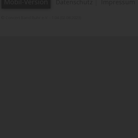
Mobil-Version
Datenschutz
|
Impressum
© Concert Band Ruhr e.V. - 1.04 (02.08.2023)